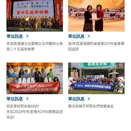
單位訊息
單位訊息
恭賀曾素珊主任榮獲台北市醫師公會
賀!本院通過國民健康署107年健康醫
第二十五屆杏林獎
院認證
單位訊息
單位訊息
就是要給腎友最好的!
樂活節攜手與腎友們快樂健走
本院2019年再度獲ACHSi國際認證
肯定!