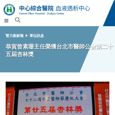
腎力新鮮報
單位訊息
恭賀曾素珊主任榮獲台北市醫師公會第二十
五屆杏林獎