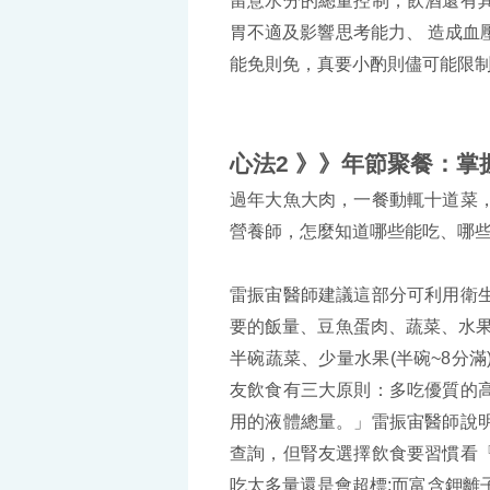
留意水分的總量控制，飲酒還有
胃不適及影響思考能力、 造成血
能免則免，真要小酌則儘可能限
心法2 》》年節聚餐：
過年大魚大肉，一餐動輒十道菜
營養師，怎麼知道哪些能吃、哪
雷振宙醫師建議這部分可利用衛
要的飯量、豆魚蛋肉、蔬菜、水果
半碗蔬菜、少量水果(半碗~8分
友飲食有三大原則：多吃優質的
用的液體總量。」雷振宙醫師說
查詢，但腎友選擇飲食要習慣看
吃太多量還是會超標;而富含鉀離