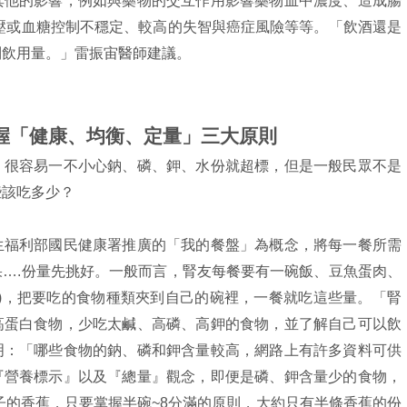
其他的影響，例如與藥物的交互作用影響藥物血中濃度、造成腸
壓或血糖控制不穩定、較高的失智與癌症風險等等。「飲酒還是
制飲用量。」雷振宙醫師建議。
掌握「健康、均衡、定量」三大原則
，很容易一不小心鈉、磷、鉀、水份就超標，但是一般民眾不是
些該吃多少？
生福利部國民健康署推廣的「我的餐盤」為概念，將每一餐所需
….份量先挑好。一般而言，腎友每餐要有一碗飯、豆魚蛋肉、
滿)，把要吃的食物種類夾到自己的碗裡，一餐就吃這些量。「腎
高蛋白食物，少吃太鹹、高磷、高鉀的食物，並了解自己可以飲
明：「哪些食物的鈉、磷和鉀含量較高，網路上有許多資料可供
『營養標示』以及『總量』觀念，即便是磷、鉀含量少的食物，
子的香蕉，只要掌握半碗~8分滿的原則，大約只有半條香蕉的份