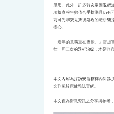
服用。此外，許多腎友常因返鄉
項檢查報告數值合乎標準且仍有
前可先聯繫返鄉後鄰近的透析醫
擔心。
「過年的意義重在團聚。」雷振
律一周三次的透析治療，才是歡
本文內容為採訪安馨楠梓內科診
文刊載於康健雜誌官網。
本文僅為衛教資訊之分享與参考