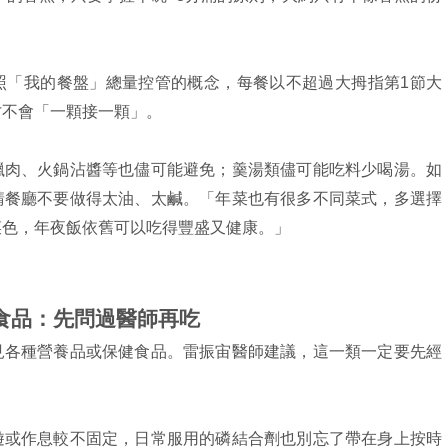
」
照「我的餐盤」總量控管的概念，每餐以不超過大拇指第1節大
才不會「一顆接一顆」。
臘肉、火鍋沾醬等也儘可能避免；羹湯類儘可能吃料少喝湯。如
請餐廳不要做得太油、太鹹。「年菜也有很多不同菜式，多選擇
菜色，年夜飯依舊可以吃得豐盛又健康。」
健食品：先問過醫師再吃
見各種營養品或保健食品。雷振宙醫師建議，這一類一定要先經
遊或作息較不固定，日常服用的磷結合劑也別忘了帶在身上按時