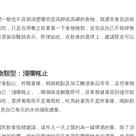
們一般也不容易清楚哪些是高鉀或高磷的食物。我通常會告訴病
以吃，只是在用餐之前要看一下食物種類，並告訴自己不能肆無
長雷振宙醫師表示。即便如此，在飲食的選擇上，建議腎友可以
物類型：淺嚐輒止
零食點心、炸雞薯條、精緻糕點及加工醃漬食品等等，這些食物
自己「淺嚐輒止」，嚐個味道解饞即可，並掌握健康原則儘可能
再吃，選擇葡萄而不是葡萄乾，吃馬鈴薯而不是炸薯條，喝鮮奶
留意自己每天的水份攝取總量。
國民飲食指標建議，成年人一天上限約為一罐啤酒的量。除了須