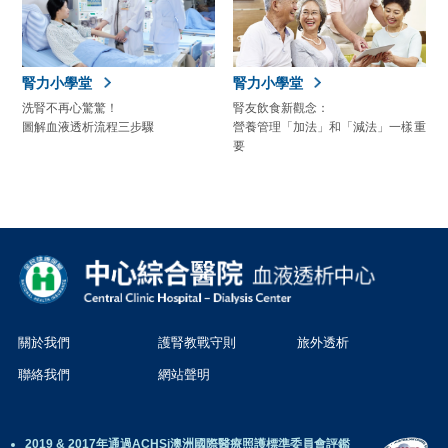
腎力小學堂
腎力小學堂
洗腎不再心驚驚！
腎友飲食新觀念：
圖解血液透析流程三步驟
營養管理「加法」和「減法」一樣重
要
關於我們
護腎教戰守則
旅外透析
聯絡我們
網站聲明
2019 & 2017年通過ACHSi澳洲國際醫療照護標準委員會評鑑