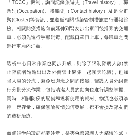
「TOCC」機制，詢問記錄旅遊史（Travel history）、職
業別(Occupation)、接觸史（Contact history）及是否群
聚(Cluster)等資訊，並遵循相關感染管制措施進行通報篩
檢。相關防疫措施向前延伸到腎友步出家門後搭乘的交通
車，必須先進行手部消毒、配戴口罩再上車，每班車之間
進行車廂內消毒。
透析中心日常作業也同步升級，則除了限制陪病人數(禁
止陪病者進進出出及外傭禁止聚集一起聊天吃飯)，也加
強人員的分流，避免班與班之間的接觸，醫護人員分組進
行分批分流作業，包括清潔人員的動向也進行調整掌握。
同時，相關防疫的配備和透析使用的耗材、物流也必須掌
控一定存量，確保無論疫情如何發展，都不會損及腎友們
的透析治療。
每個細微的環節都要注意，是否會讓醫護人力稍嫌吃緊？