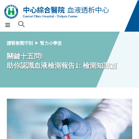
護腎教戰守則
腎力小學堂
關鍵十五問!
助你認識血液檢測報告1: 檢測知識篇