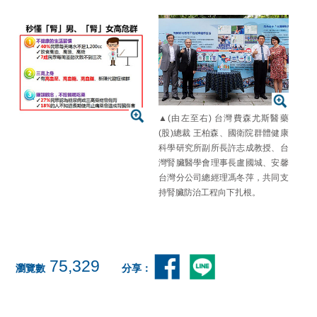
▲(由左至右) 台灣費森尤斯醫藥
(股)總裁 王柏森、國衛院群體健康
科學研究所副所長許志成教授、台
灣腎臟醫學會理事長盧國城、安馨
台灣分公司總經理馮冬萍，共同支
持腎臟防治工程向下扎根。
75,329
瀏覽數
分享：