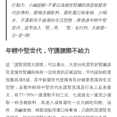
行動力。小編提醒~不要以為慢性腎臟疾病是銀髮世
代的專利，愛喝含糖飲料、愛吃重口味食物、少喝
水、不運動等不健康的生活型態，將會讓年輕中堅
世代，提早加入「腎」男、「腎」女行列。大家愛~
注~意~唷!
年輕中堅世代，守護腰際不給力
從「護腎習慣大調查」可以看出，大部分民眾對於腎臟器
官及慢性腎臟疾病有一定程度的正確認知，平均認知程度
指數高達8成，其中銀髮世代更擁有良好健康意識與生活
型態；反觀年輕與中堅世代在護腎意識及行為上反差最
大，有77~78%一週運動不到三次、七成過去一週至少攝
取一杯含糖飲料，高達八成每週吃一次火鍋吃到飽、油
炸、高鹹食物、精製甜點等重口味餐食，凸顯民眾護腎意