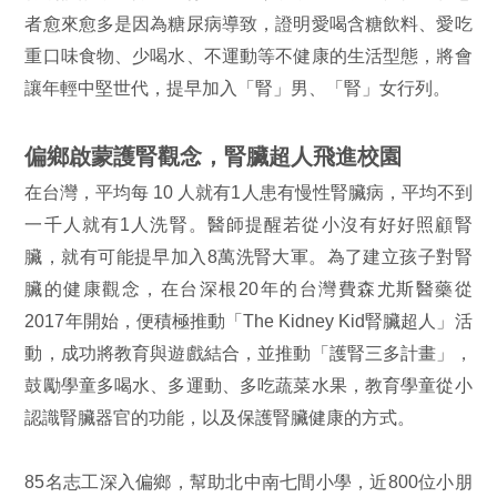
者愈來愈多是因為糖尿病導致，證明愛喝含糖飲料、愛吃
重口味食物、少喝水、不運動等不健康的生活型態，將會
讓年輕中堅世代，提早加入「腎」男、「腎」女行列。
偏鄉啟蒙護腎觀念，腎臟超人飛進校園
在台灣，平均每 10 人就有1人患有慢性腎臟病，平均不到
一千人就有1人洗腎。醫師提醒若從小沒有好好照顧腎
臟，就有可能提早加入8萬洗腎大軍。為了建立孩子對腎
臟的健康觀念，在台深根20年的台灣費森尤斯醫藥從
2017年開始，便積極推動「The Kidney Kid腎臟超人」活
動，成功將教育與遊戲結合，並推動「護腎三多計畫」，
鼓勵學童多喝水、多運動、多吃蔬菜水果，教育學童從小
認識腎臟器官的功能，以及保護腎臟健康的方式。
85名志工深入偏鄉，幫助北中南七間小學，近800位小朋